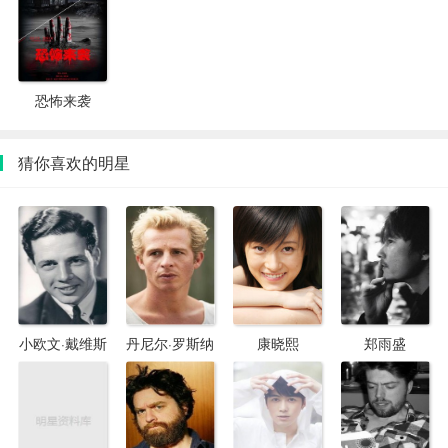
恐怖来袭
猜你喜欢的明星
小欧文·戴维斯
丹尼尔·罗斯纳
康晓熙
郑雨盛