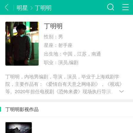
明星
丁明明
丁明明
性别：
男
星座：
射手座
出生地：
中国，江苏，南通
职业：
演员,编剧
丁明明，内地男编剧，导演，演员，毕业于上海戏剧学
院，主要作品有：《爱情自有天意之网络剧》，《视戏》
等。2020年担任电视剧《恐怖来袭》现场执行导演。
丁明明影视作品