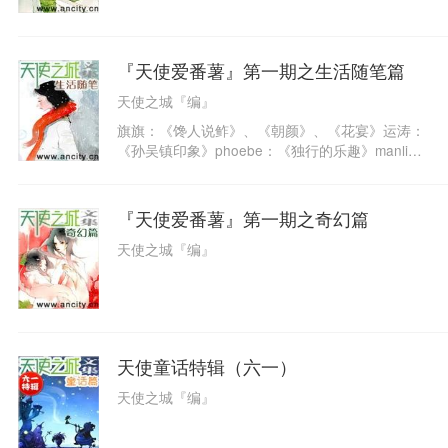
『天使爱番薯』第一期之生活随笔篇
天使之城『编』
旗旗：《馋人说鲊》、《朝颜》、《花宴》运涛：
《孙吴镇印象》phoebe：《独行的乐趣》manli
n：《入洞房来历》
『天使爱番薯』第一期之奇幻篇
天使之城『编』
天使童话特辑（六一）
天使之城『编』