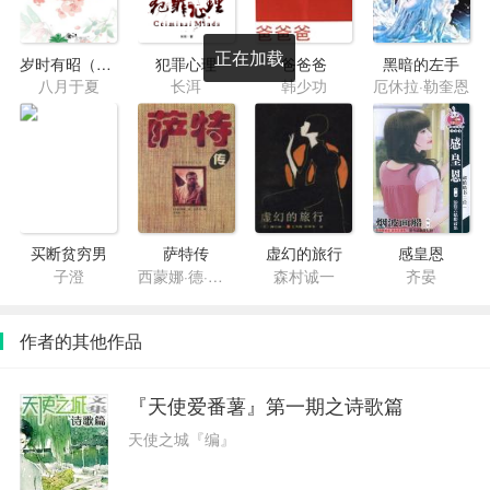
正在加载
岁时有昭（双重生）
犯罪心理
爸爸爸
黑暗的左手
八月于夏
长洱
韩少功
厄休拉·勒奎恩
买断贫穷男
萨特传
虚幻的旅行
感皇恩
子澄
西蒙娜·德·波伏娃
森村诚一
齐晏
作者的其他作品
『天使爱番薯』第一期之诗歌篇
天使之城『编』