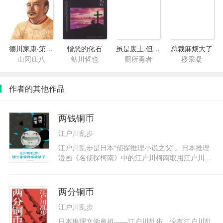
德川家康·第二部·崛起三河
憎恶的化石
虽是废土,但我能吃
总裁麻烦大了
山冈庄八
鲇川哲也
厕所勇者
楼采凝
作者的其他作品
两钱铜币
江户川乱步
江户川乱步是日本“侦探推理小说之父”。日本推理
漫画《名侦探柯南》中的江户川柯南取用江户川乱
步的姓向他致敬，推理小说家东野圭吾因获得“江
户川乱步奖”而崭露头角。在日本推理界，江户川
乱步的开山鼻祖地位不可撼动。谜一样的犯罪，神
两分铜币
一般的推理！小说内容取材广泛，构思非同寻常，
江户川乱步
情节扑朔迷离又扣人心弦。看到结局之前，你永远
不会知道事情的真相！《两钱铜币》收录了江户川
日本推理文学鼻祖——江户川乱步。没有江户川乱