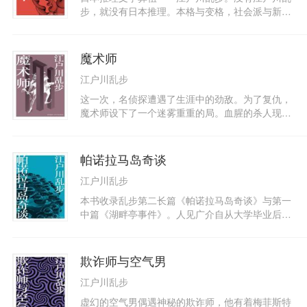
乱步中短篇代表作，小说内容取材广泛，构思独
步，就没有日本推理。本格与变格，社会派与新本
特，情节扑朔迷离，悬念迭起。推理逻辑严谨，结
格，皆源于乱步横沟正史与松本清张，岛田庄司与
局出人意料，不读到最后一刻，永远不会知道谁才
东野圭吾，皆师从乱步名侦探柯南、毛利小五郎、
是真正的凶手！作品包括：《变脸艺人》、《两钱
怪盗基德、少年侦探团，全部来源于乱步作品《两
魔术师
铜币》、《湖畔亭离奇命案》、《两个废人》、
分铜币》，日本推理文学的起点，收录一九 二三年
《月亮与手套》等。
江户川乱步
四月发表处女作至一九二五年七月之间所发表的本
格或准本格推理短篇和极短篇共计十六篇。包括处
这一次，名侦探遭遇了生涯中的劲敌。为了复仇，
女作〈两分铜币〉、〈一张收据〉、〈致命的错
魔术师设下了一个迷雾重重的局。血腥的杀人现场
误〉、〈二废人〉、〈双生儿〉、〈红色房间〉、
传出哀伤的笛声，尸身上遍布凄美的樱花，别出心
〈日记本〉、〈算盘传情的故事〉、〈盗难〉、
裁的狱门舟，钟塔上仿若注入了魔力的断头台，当
〈白日梦〉、〈戒指〉、〈梦游者之死〉、〈百面
众表演的美女五体分尸，从血肉模糊的尸体中爬出
帕诺拉马岛奇谈
演员〉、〈一人两角〉、〈疑惑〉以及出道之前的
来的红色斑纹蛇。魔术师千变万化的手法，迷惑了
习作〈火绳枪〉。同时收录傅博先生撰写的导读和
江户川乱步
众人的眼睛，明智是否能看透这一切，揪出凶手并
解题，日本评论大师权田万治先生撰写的评论以及
安然脱身？
本书收录乱步第二长篇《帕诺拉马岛奇谈》与第一
乱步家族提供的照片若干。
中篇《湖畔亭事件》。人见广介自从大学毕业后，
寄居在一家破旧的公寓里，不找工作整天与白日梦
为伴，他最喜欢阅读人间乐园式的乌托邦小说。他
唯一的梦想是变成“神”改造大自然。有一天，人见
欺诈师与空气男
广介把梦想变为现实的机会终于来临了，看他如何
江户川乱步
把一座直径不到两里的孤岛，改造成一个桃花乡。
故事进行到一半作者布置了一起杀人事件，让读者
虚幻的空气男偶遇神秘的欺诈师，他有着梅菲斯特