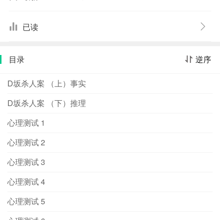
手段，叫人惊呼其奇！读推理小说必读江户川乱步！读江
户川乱步必读竺家荣译本！《D坂杀人案》江户川乱步是
已读
日本“侦探推理小说之父”。日本推理漫画《名侦探柯南》中
的江户川柯南取用江户川乱步的姓向他致敬，推理小说家
目录
逆序
东野圭吾因获得“江户川乱步奖”而崭露头角。在日本推理
界，江户川乱步的开山鼻祖地位不可撼动。谜一样的犯
D坂杀人案 （上）事实
罪，神一般的推理！小说内容取材广泛，构思非同寻常，
情节扑朔迷离又扣人心弦。看到结局之前，你永远不会知
D坂杀人案 （下）推理
道事情的真相！某天下午，“我”坐在白梅轩咖啡厅里悠闲地
心理测试 1
喝着咖啡，并与刚结识不久的明智小五郎一同观察稍微有
些异样的旧书店。只是，原本每晚都独自看店的性感老板
心理测试 2
娘今晚迟迟不现身，加上最近传闻老板娘身上伤痕累
累……一思及此，我与明智小五郎立刻奔赴书店，却意外
心理测试 3
看到遭人勒死的老板娘。到底谁杀了老板娘，她身上的伤
心理测试 4
又是怎么回事儿呢？
心理测试 5