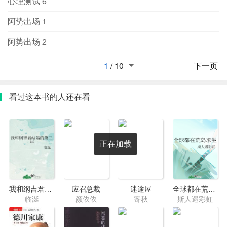
心理测试 6
阿势出场 1
阿势出场 2
1
/
10
下一页
看过这本书的人还在看
正在加载
我和纲吉君结婚的第三年
应召总裁
迷途屋
全球都在荒岛求生
临涎
颜依依
寄秋
斯人遇彩虹