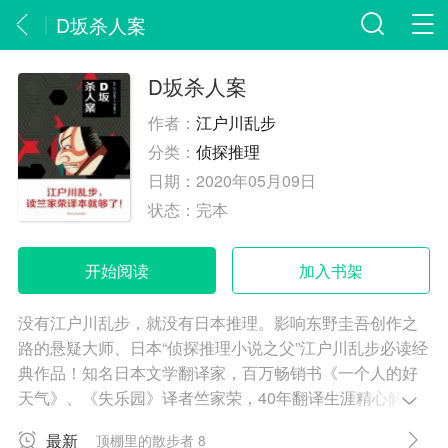
D坂杀人案
D坂杀人案
作者：
江户川乱步
分类：
侦探推理
日期：
2020年05月09日
状态：
完本
开始阅读
加入书架
没有江户川乱步，就没有日本推理。影响东野圭吾创作之
路的悬疑大师、日本“侦探推理小说之父”江户川乱步必读经
典作品！知名日本文学翻译家，百万畅销书《一个人的好
天气》、《失乐园》译者竺家荣，40年翻译生涯精心解
读，让你拍案叫绝的精彩译本！十起闻所未闻的离奇案
最新
顶棚里的散步者 8
件！扑朔迷离的情节，妖异诡谲的气氛，出奇制胜的推理