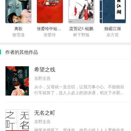
离歌
张爱玲中短篇小说集
蛮荒记1·鲲鹏
独霸江湖
饶雪漫
张爱玲
树下野狐
东方英
作者的其他作品
希望之线
东野圭吾
从小，父母就一直念叨，让我万事小心。不能骑自
行车就算了，连人人必上的游泳课，初次下水那天
爸爸都要特意请假来看我。他们大张旗鼓地为我庆
祝每一个节日，却从来不带我去人多的地方。我是
被爱浸泡的标本，一个满载希望的容器。我唯独不
无名之町
是我自己。十二岁那年，妈妈也去世了。我们的五
东野圭吾
口之家，现在只有我和爸爸两个人了。我越来越讨
厌他看我的眼神，既像是害怕，又像是顾忌什么，
神尾老师死了。退休前，他是小镇上人人爱戴的老