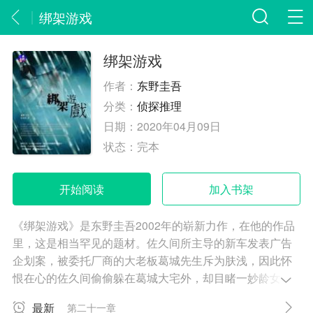
绑架游戏
绑架游戏
作者：
东野圭吾
分类：
侦探推理
日期：
2020年04月09日
状态：
完本
开始阅读
加入书架
《绑架游戏》是东野圭吾2002年的崭新力作，在他的作品
里，这是相当罕见的题材。佐久间所主导的新车发表广告
企划案，被委托厂商的大老板葛城先生斥为肤浅，因此怀
恨在心的佐久间偷偷躲在葛城大宅外，却目睹一妙龄女子
由宅内翻墙而出，他也随即招了出租车一路跟踪，而绑架
最新
第二十一章
就从这个跟踪事件酝酿而来。一手策划绑架游戏的佐久间