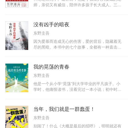
令我满心烦躁。一天下午，两个刑警来到我家。我
师，亲切又有威信，陪伴许多孩子长大成人。三周
突然好害怕：不会是爸爸出事了吧？——你曾想
前，神尾老师收到同学们邀请，答应参加他们毕业
过，自己为什么来到这个世界吗？——
十五年的同学聚会。一周前，神尾老师在自家后院
被杀害，尸体被上门拜访的学生发现。同学聚会当
没有凶手的暗夜
天，在以前上课的教室里，活跃于各行各业的学生
东野圭吾
们坐在了一起：银行职员、居酒屋老板、IT公司社
长、人气漫画家……只听哗啦一声，教室的前门开
因为爱慕而造成无心的伤害，爱的背后，隐藏着无
了。门口站着的，是已经死去的神尾老师。
尽的黑暗。本书中的七个故事，全都有一种直击人
心的力量、一种痛彻心扉的领悟，不愧是东野圭吾
的短篇集。以高中校园为故事舞台的《小小故意事
件》，以白领职场为故事舞台的《白色凶器》，问
我的晃荡的青春
题家庭麻烦百出的《没有凶手的暗夜》，射箭训练
东野圭吾
队员告白的《再见了，教练》，难以忍受分居两地
的《无尽长夜》……
他是一个从小学“晃荡”到大学毕业的平凡孩子。小
学时，他痛恨读书，没看完过一本小说；初中时，
他进了远近闻名的坏学校，唯一的愿望是能四肢健
全地毕业；高中时，他整日痴迷李小龙，“远大理
想”是能考上录取线最低的大学；高考落榜进复读
当年，我们就是一群蠢蛋！
班后，他依然是全校最没心没肺的快乐学生。他在
东野圭吾
一个普通家庭长大，上的全是普通的学校，十几年
间，没有进过特长班，没有请过补习老师。正是这
别闹了！什么《大概是最后的招呼》，明明就还有