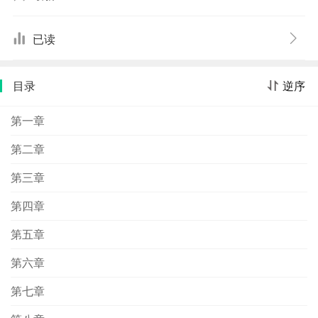
只是为了和葛城一较高下，而甘愿当人质的树理图的是向
老爸勒索的三亿赎金……这个绑架案到底谁才是真正的主
已读
导人？一较高下的结果谁才是真正的赢家？ 东野圭吾，日
本超人气作家，写实派本格推理小说能手。本书甫一上市
目录
逆序
便在日本造成轰动，一时洛阳纸贵，随即改编成电影《g＠
me》。
第一章
第二章
第三章
第四章
第五章
第六章
第七章