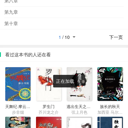
第八章
第九章
第十章
1
/
10
下一页
看过这本书的人还在看
正在加载
天舞纪·摩云书院
罗生门
逃出生天之东瀛杀机
族长的秋天
步非烟
芥川龙之介
弦上月色
加西亚·马尔克斯