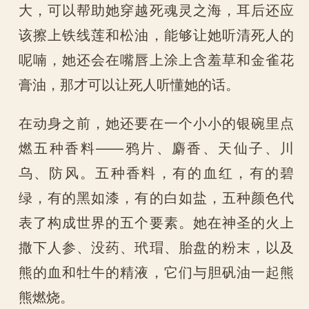
大，可以帮助她穿越死魂灵之海，耳后还应
该擦上铁线莲和松油，能够让她听清死人的
呢喃，她还会在嘴唇上涂上含羞草和金雀花
膏油，那才可以让死人听懂她的话。
在动身之前，她还要在一个小小的银碗里点
燃五种香料——鸦片、麝香、天仙子、川
乌、防风。五种香料，有的血红，有的碧
绿，有的黑如漆，有的白如盐，五种颜色代
表了构成世界的五个要素。她在神圣的火上
撒下人参、没药、玳瑁、胎盘的粉末，以及
熊的血和牡牛的精液，它们与胆矾油一起熊
熊燃烧。