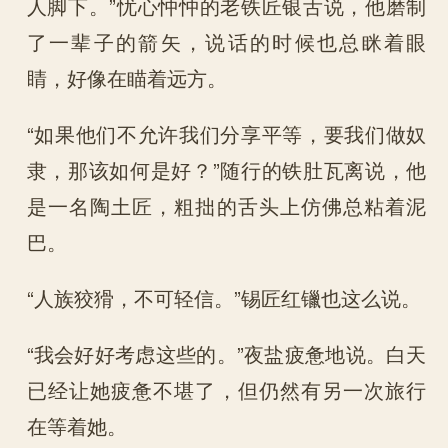
人脚下。”忧心忡忡的老铁匠银舌说，他磨制
了一辈子的箭矢，说话的时候也总眯着眼
睛，好像在瞄着远方。
“如果他们不允许我们分享平等，要我们做奴
隶，那该如何是好？”随行的铁肚瓦离说，他
是一名陶土匠，粗拙的舌头上仿佛总粘着泥
巴。
“人族狡猾，不可轻信。”锡匠红镴也这么说。
“我会好好考虑这些的。”夜盐疲惫地说。白天
已经让她疲惫不堪了，但仍然有另一次旅行
在等着她。