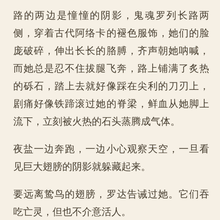
路的两边是憧憧的阴影，鬼魂罗列长路两
侧，穿着古代阿络卡的褪色服饰，她们的脸
庞破碎，伸出长长的胳膊，齐声朝她呐喊，
而她总是忍不住拔腿飞奔，路上铺满了炙热
的砾石，踏上去就好像踩在尖利的刀刃上，
剧痛好像铁蹄滚过她的脊梁，鲜血从她脚上
流下，立刻被火热的石头蒸腾成气体。
夜盐一边奔跑，一边小心观察天空，一旦看
见巨大翅膀的阴影就躲藏起来。
要远离鸷鸟的翅膀，罗达告诫过她。它们吞
吃亡灵，但也不介意活人。