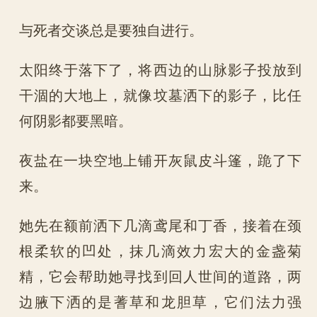
与死者交谈总是要独自进行。
太阳终于落下了，将西边的山脉影子投放到
干涸的大地上，就像坟墓洒下的影子，比任
何阴影都要黑暗。
夜盐在一块空地上铺开灰鼠皮斗篷，跪了下
来。
她先在额前洒下几滴鸢尾和丁香，接着在颈
根柔软的凹处，抹几滴效力宏大的金盏菊
精，它会帮助她寻找到回人世间的道路，两
边腋下洒的是蓍草和龙胆草，它们法力强