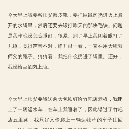
今天早上我要帮师父擦皮靴，要把巨鼠肉扔进火上煮
开的水锅里，然后还要去锻打昨天的那块毛铁。问题
是我昨晚没怎么睡好，很累。到了早上我闭着眼打了
几锤，觉得声音不对，睁开眼一看，一直在用大锤敲
师父的靴子。猜猜看，我把什么扔进了锅里。还好，
我没给巨鼠肉上油。
今天早上师父要我送两大包铁钉给竹耙店老板，我爬
上了一辆运水车，在车上我睡着了，因此错过了竹耙
店五里路，我只好又偷爬上一辆运牧草的车子往回