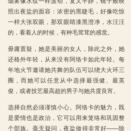
烟雾像水纹一样波动，复又平静，镜子般映
照出夜盐的面容：浓密的黑睫毛，好像吃惊
一样大张双眼，那双眼睛漆黑澄净，水汪汪
的，看着人的时候，有种毛茸茸的感觉。
毋庸置疑，她是美丽的女人，除此之外，她
还格外年轻，从来没有阿络卡如此年轻。每
年地火节邀请她共舞的队伍可以绕大火环三
圈，而她可以任意从中选择最强健、最英
俊，或者技艺最高超的男子与她共度良宵。
选择自然必须谨慎小心。阿络卡的魅力，既
是爱情也是政治，它可以用来笼络和巩固整
个部族。毫无疑问，夜盐做得非常好——除