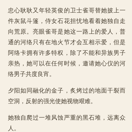
忠心耿耿又年轻英俊的卫士雀哥替她披上一
件灰鼠斗篷，侍女石花担忧地看着她独自走
向荒原。亮眼雀哥是她这一路上的爱人，普
通的河络只有在地火节才会互相示爱，但是
阿络卡拥有许多特权，除了不能和异族男子
亲热，她可以在任何时候，邀请她心仪的河
络男子共度良宵。
夕阳如同融化的金子，炙烤过的地面干裂而
空洞，反射的强光使她视物艰难。
她独自爬过一堆风蚀严重的黑石堆，远离众
人。