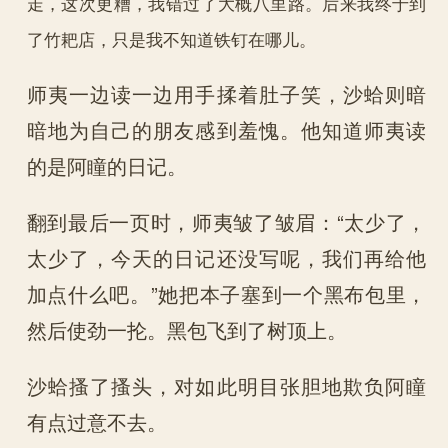
走，这次更糟，我错过了大概八里路。后来我终于到
了竹耙店，只是我不知道铁钉在哪儿。
师夷一边读一边用手揉着肚子笑，沙蛤则暗
暗地为自己的朋友感到羞愧。他知道师夷读
的是阿瞳的日记。
翻到最后一页时，师夷皱了皱眉：“太少了，
太少了，今天的日记还没写呢，我们再给他
加点什么吧。”她把本子塞到一个黑布包里，
然后使劲一抡。黑包飞到了树顶上。
沙蛤搔了搔头，对如此明目张胆地欺负阿瞳
有点过意不去。