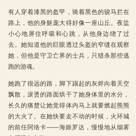
有人穿着漆黑的盔甲，骑着黑色的骏马拦在
路上，他的身躯庞大得好像一座山丘。夜盐
小心地屏住呼吸和心跳，从他身边绕了过
去。她知道他的巨眼透过头盔的窄缝在观察
她，但他是守卫亡界的士兵，只猎杀那些逃
跑的游魂。
她跑了很远的路，脚下踢起的灰烬向着天空
飘散，滚烫的路面烘干了她身体里的水分，
长久的痛楚让她觉得体内马上就要燃起熊熊
的大火了。在她快要走不动的时候，火环城
的前任阿络卡——海姬罗达，慢慢地从烟雾