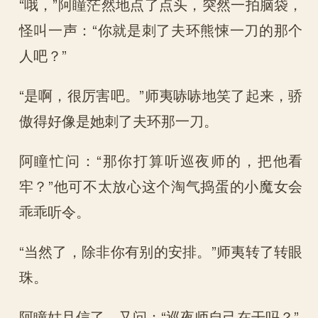
“哦，”阿瞳茫然地点了点头，突然一拍脑袋，
怪叫一声：“你就是刺了夫环熊悚一刀的那个
人吧？”
“是啊，很厉害吧。”师夷哧哧地笑了起来，骄
傲得好像是她刺了夫环那一刀。
阿瞳忙问：“那你打算听巡夜师的，把他看
牢？”他可不太放心这个淘气捣蛋的小魔女会
乖乖听令。
“当然了，除非你有别的安排。”师夷转了转眼
珠。
阿瞳姑且信了，又问：“巡夜师自己在干吗？”