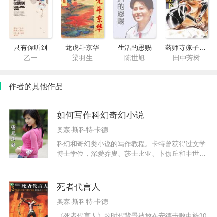
只有你听到
龙虎斗京华
生活的恩赐
药师寺凉子怪奇事件簿9·魔境的女王陛下
乙一
梁羽生
陈世旭
田中芳树
作者的其他作品
如何写作科幻奇幻小说
奥森·斯科特·卡德
科幻和奇幻类小说的写作教程。卡特曾获得过文学
博士学位，深爱乔叟、莎士比亚、卜伽丘和中世纪
冒险故事。他在几个大学和Antioch，Clarion，Cla
rionWest，CapeCodWriters这样的研讨会中教过
写作课程。可以说，奥森·司考特·卡特从每一个角
死者代言人
度研究过小说创作。卡特出生于华盛顿的Richlan
奥森·斯科特·卡德
d，在加利福尼亚、亚利桑那和犹他州长大。他在
巴西住过两年，为一个摩门教的教堂做免费的传道
《死者代言人》的时代背景被放在安德击败虫族30