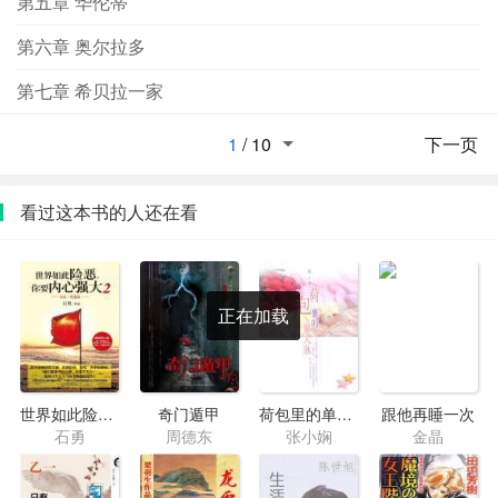
第五章 华伦蒂
第六章 奥尔拉多
第七章 希贝拉一家
1
/
10
下一页
看过这本书的人还在看
正在加载
世界如此险恶，你要内心强大2
奇门遁甲
荷包里的单人床
跟他再睡一次
石勇
周德东
张小娴
金晶