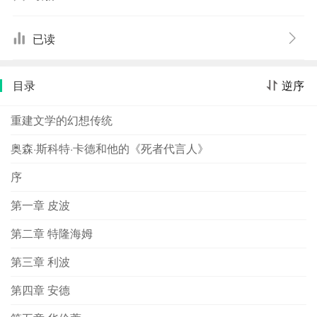
此时，人类正在对卢西塔尼亚星上生活着的外星智慧生物
——猪仔（坡奇尼奥）——进行研究，但正当研究取得进
已读
展的时候，猪仔却谋杀了人类的生物学家。前来为之代言
的安德在网络虚拟生物“简”和虫族女王的帮助下开始了调
目录
逆序
查。在整个“安德”系列中，卡德对文明的和解表现出了极大
的热情。如果说在《安德的游戏》中这一点还不够突出，
重建文学的幻想传统
那么在《安德的代言》中，安德为文明和解所做的努力则
已经毫无遮掩地占据了小说的中心。安德不仅是死者的代
奥森·斯科特·卡德和他的《死者代言人》
言人，也是神的化身。
序
第一章 皮波
第二章 特隆海姆
第三章 利波
第四章 安德