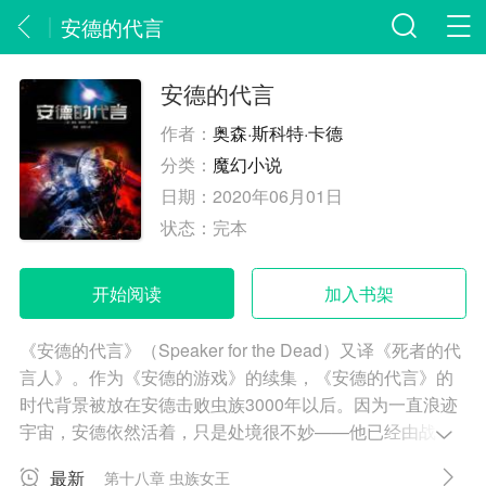
安德的代言
安德的代言
作者：
奥森·斯科特·卡德
分类：
魔幻小说
日期：
2020年06月01日
状态：
完本
开始阅读
加入书架
《安德的代言》（Speaker for the Dead）又译《死者的代
言人》。作为《安德的游戏》的续集，《安德的代言》的
时代背景被放在安德击败虫族3000年以后。因为一直浪迹
宇宙，安德依然活着，只是处境很不妙——他已经由战胜
外星入侵者的英雄沦为屠杀外星智慧生物的魔鬼，安德只
最新
第十八章 虫族女王
得隐姓埋名，流浪于各个类殖民星球，为死去的人代言。