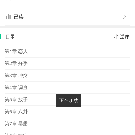
十几年的早川纱奈一朝铁树开花,和男友迅速陷入了热恋,两
人都觉得对方是最适合的结婚对象,只等有朝一日共同步入
已读
婚姻的殿堂。但是某天起床后,她发现男友看自己的眼神变
了,变得复杂又陌生。早川纱奈十分不解,男友看自己的眼神
目录
逆序
就像她做了毁灭世界这样十恶不赦的坏事一样。但很快,她
发现男友重新恢复了正常,甚至比以前更加体贴、温柔。早
第1章 恋人
川纱奈感觉自己有点受宠若惊,毕竟之前约会什么的都是她
更主动,而现在终于有了长足的进展！于是她感天动地,更加
第2章 分手
爱他了。……顺理成章地,在早川纱奈的生日当天,男友微红
第3章 冲突
着耳尖对她表白了。纱奈,我……话语还未出口,早川纱奈就
到了一个咒灵满天飞的世界,这个世界的咒术师全都指着她
第4章 调查
喊女魔头。早川纱奈陷入了沉默。之前男友的反常好像都
找到原因了呢：）***男主视角：涩谷一战死后,七海发现不
第5章 放手
正在加载
仅自己消失的半边身子回来了 ,身边还躺着混迹在咒灵阵营
第6章 八卦
满脑子都是毁灭世界的女魔头？！上一秒对方还对他毫不
留情发出必死杀招,下一秒却语气亲昵喊着自己阿娜答,兴高
第7章 暴露
采烈地谈起情侣纪念日要怎么过。那一刻,七海的cpu烧