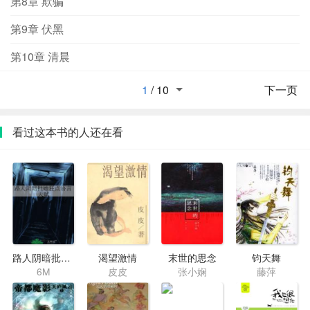
第8章 欺骗
了。——预收《在提瓦特鸡飞狗跳日常》文案——大家好,
我叫钟离鸢,今天是我穿越到提瓦特大陆的第108天,也是岩
第9章 伏黑
王帝君捡到我的第108天。家人们,这很难评。首先,我要声
明,我本人复姓钟离,名字叫鸢。其次,咱们不能因为岩王帝
第10章 清晨
君退休之后化名钟离就把我强行跟他扯上关系。……虽然
看上去他把我捡回璃月之后真的当女儿养了的样子。关于
1
/
10
下一页
我的现实经历大家可以点击跳转下面这个帖子查看：《关
于我爬个现实龙脊雪山摸了一下米忽悠官方一比一还原的
看过这本书的人还在看
锚点模型结果就穿越这件事》我再重申一遍,这真的很难
评。因为一些不可抗力,我只能待在还没有退位的岩王帝君
身边才能不被天理制裁——先叠个甲,我对此真的很感
激！！！但是不知道为什么,他开始沉迷养女儿了。……准
确一点来说,是养我。但是我是岩王帝君单推人！！！呜,库
鲁西。这还要我以后怎么对着他那张帅绝人寰的伟大的脸
狠狠冲？……家人们,又是我,钟离鸢。我爹（划掉）岩王帝
路人阴暗批她狂点语言天赋
渴望激情
末世的思念
钧天舞
君养的干儿子正在奉命训练我踢枪。我要死了,真的。对于
6M
皮皮
张小娴
藤萍
一个宅女来说,运动是会折寿的！！！……请问一下,拐走我
爹养的几千岁小男孩会被我爹制裁吗？***1.帝君亲情向,cp