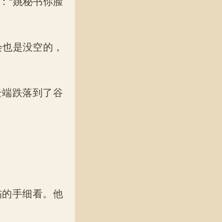
：“姚秘书你脸
会也是没空的，
云端跌落到了谷
伤的手细看。他