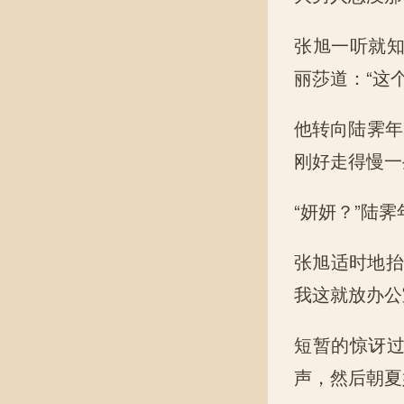
张旭一听就
丽莎道：“这
他转向陆霁年
刚好走得慢一
“妍妍？”陆
张旭适时地抬
我这就放办公
短暂的惊讶
声，然后朝夏