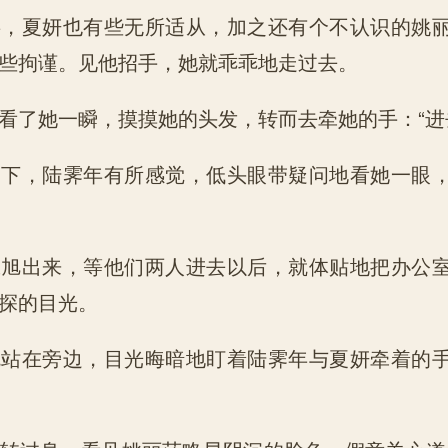
事，夏妍也有些无所适从，加之还有个不认识的姚
些拘谨。见他招手，她就乖乖地走过去。
看了她一瞬，摸摸她的头发，转而去牵她的手：“进
一下，陆霁年有所感觉，低头眼带疑问地看她一眼
张旭出来，等他们两人进去以后，就体贴地把办公
探的目光。
就站在旁边，目光晦暗地盯着陆霁年与夏妍牵着的