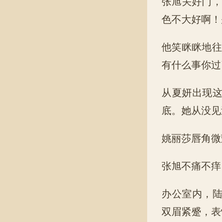
张旭关好门，
色不大好啊！
他笑眯眯地往
有什么事你过
从夏妍出现
底。她从没见
姚丽莎唇角微
张旭不痛不痒
办公室内，
双眉紧蹙，表