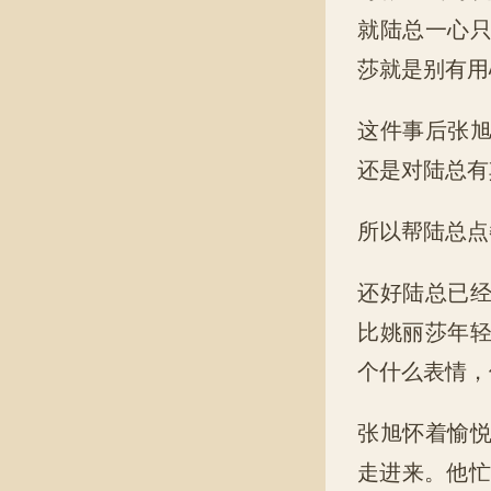
就陆总一心
莎就是别有用
这件事后张
还是对陆总有
所以帮陆总点
还好陆总已
比姚丽莎年
个什么表情，
张旭怀着愉
走进来。他忙