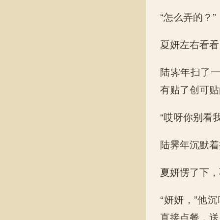
“怎么弄的？”
夏妍左右看看，
陆霁年扫了
有贴了创可贴
“哎呀你别看
陆霁年沉默着
夏妍愣了下，
“妍妍，”他
直接点餐，送