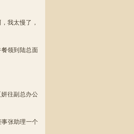
啊，我太慢了，
午餐领到陆总面
夏妍往副总办公
些事张助理一个