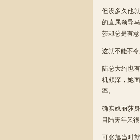
但没多久他
的直属领导
莎却总是有意
这就不能不令
陆总大约也
机颇深，她
率。
确实姚丽莎
目陆霁年又很
可张旭当时