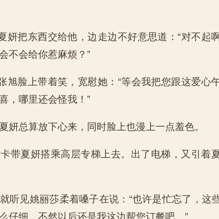
”夏妍把东西交给他，边走边不好意思道：“对不起
会不会给你惹麻烦？”
”张旭脸上带着笑，宽慰她：“等会我把您跟这爱心
喜，哪里还会怪我！”
夏妍总算放下心来，同时脸上也漫上一点羞色。
作卡带夏妍搭乘高层专梯上去。出了电梯，又引着
就听见姚丽莎柔着嗓子在说：“也许是忙忘了，这
么仔细，不然以后还是我这边帮您订餐吧。”