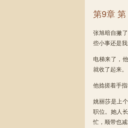
第9章 第 
张旭暗自撇了
些小事还是我
电梯来了，
就收了起来。
他捻搓着手指
姚丽莎是上
职位。她人
忙，顺带也减