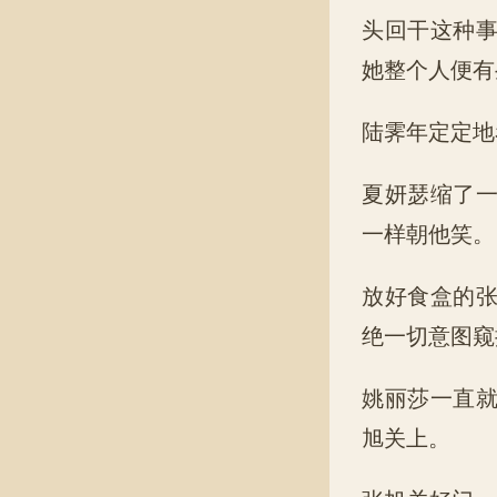
头回干这种
她整个人便有
陆霁年定定地
夏妍瑟缩了
一样朝他笑。
放好食盒的
绝一切意图窥
姚丽莎一直
旭关上。