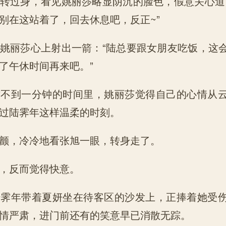
转过身，看见姚丽莎略显阴沉的脸色，假意关心道
别在这站着了，回去休息吧，反正~”
姚丽莎心上射出一箭：“陆总要跟女朋友吃饭，这
了午休时间再来吧。”
这不到一分钟的时间里，姚丽莎觉得自己的心情从
过陆霁年这样温柔的时刻。
颤，冷冷地看张旭一眼，转身走了。
，反而觉得快意。
陆霁年带着夏妍坐在待客区的沙发上，正捧着她受
情严肃，进门前还有的笑意早已消散无踪。