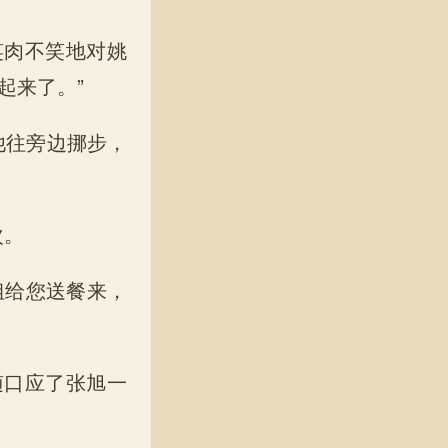
笑肉不笑地对姚
起来了。”
他往旁边挪步，
次。
姐给您送餐来，
随口应了张旭一