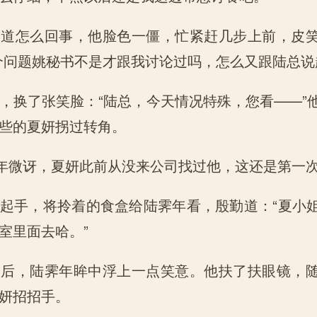
知道怎么回事，他脸色一僵，忙紧赶几步上前，皮
个问题姚秘书不是才跟我讨论过吗，怎么又跟陆总说
，换了张笑脸：“陆总，今天情况特殊，您看——”
些的夏妍拐过转角。
霁年微讶，夏妍此前从没来公司找过他，这还是第一
起手，将拎着的食盒给陆霁年看，殷勤道：“夏小
室里面去哈。”
过后，陆霁年眸中浮上一点笑意。他扶了扶眼镜，
妍招招手。