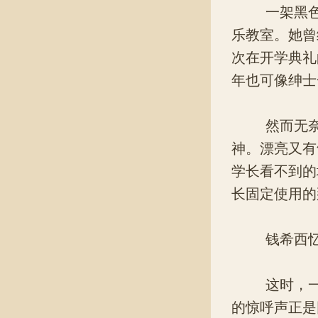
一架黑色钢
乐教室。她曾
次在开学典礼
年也可像绅士
然而无奈的
神。漂亮又有
学长看不到的
长固定使用的
钱希西忆起
这时，一片
的惊呼声正是