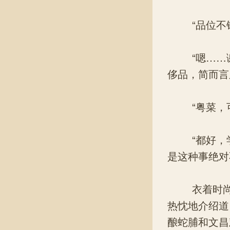
“品位不错
“嗯……谢
侈品，简而言
“粤菜，可
“都好，学
是这种事绝对
衣着时尚靓
热忱地介绍道
酿蛇脯和文昌