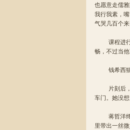
也愿意走儒雅
我行我素，嘴
气哭几百个来
课程进行到
畅，不过当他
钱希西猫着
片刻后，一
车门。她没想
蒋哲洋终于
里带出一丝微