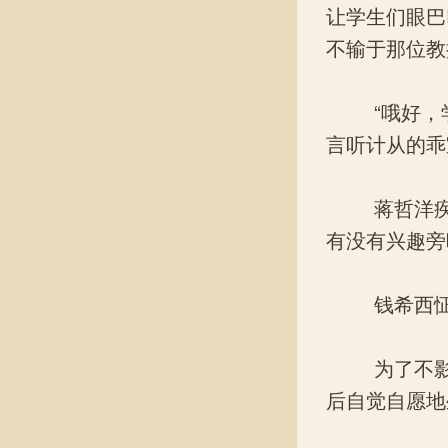
让学生们眼巴
不输于那位教
“哦好，学
言听计从的乖
蒋哲洋疾步
有没有兴趣旁
钱希西怔了
为了不影响
后自觉自愿地