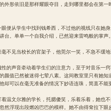
的外形依旧是那样耀眼夺目，走到哪里都会在第一
便从学生中找到钱希西，不过他的视线只在她身
讲台。单单一个自我介绍，已然迎来雷鸣般的掌声
不见当校长的官架子，他莞尔一笑，不急不缓地
的声音牵动着学生们的注意力，至于对音乐一窍
的颜值已然被迷得七荤八素。这间教室里只有她知
他却可以在毫无准备的情况下妙语连珠，简直不能
温文尔雅的学长，托腮傻笑，乐着乐着，她也不
忽然浮现出段燃凶巴巴的模样。她不由得耷拉下眼