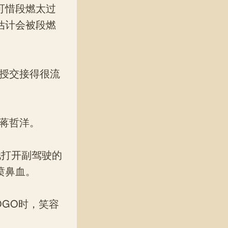
可惜段燃太过
估计会被段燃
授交接得很流
。
蒋哲洋。
打开副驾驶的
喷鼻血。
GO时，笑容