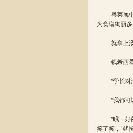
粤菜属中国
为食谱绚丽多
就拿上汤伊
钱希西看着
“学长对海
“我都可以
“哦，好的
笑了笑，“就