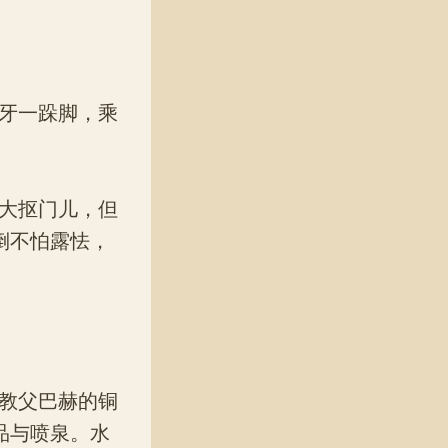
牙一跺脚，乘
大抠门儿，但
倒不怕露怯，
教父巴赫的铜
品与喷泉。水