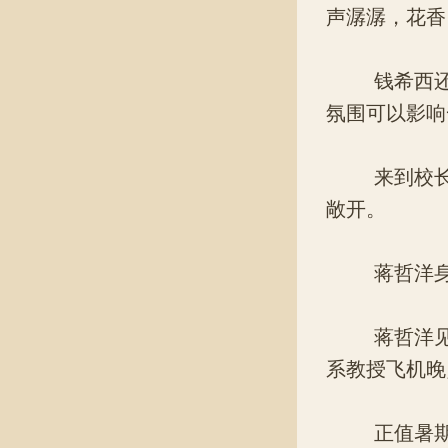
声潺潺，花香
钱希西还是
氛围可以影响
来到校长办
敞开。
蒋哲洋身旁
蒋哲洋见到
系教授飞机晚
正值暑期，