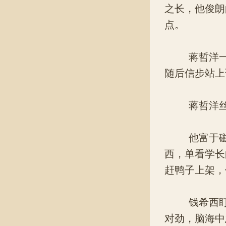
之长，他俊朗
点。
蒋哲洋一眼
随后信步站上
蒋哲洋丝毫
他富于磁性
西，单看学长
赶鸭子上架，
钱希西盯着
对劲，脑海中