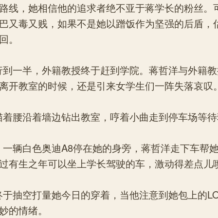
路线，她相信他的追求者绝不亚于蒋学长的粉丝。
巴又毒又贱，如果不是她以蹭饭作为坚强的后盾，
回。
一半，外籍教授终于赶到学院。蒋哲洋与外籍教
离开教室的时候，还是引来女学生们一阵失落哀叹
腰沿着墙边钻出教室，哼着小曲走到停车场等待
辆白色奥迪A8停在她的身旁，蒋哲洋走下车帮她
过有生之年可以坐上学长驾驶的车，激动得差点儿
抽空打量她今日的穿着，当他注意到她包上的LO
妙的情绪。