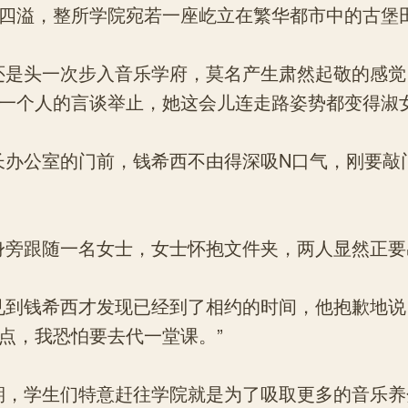
四溢，整所学院宛若一座屹立在繁华都市中的古堡
头一次步入音乐学府，莫名产生肃然起敬的感觉
一个人的言谈举止，她这会儿连走路姿势都变得淑
公室的门前，钱希西不由得深吸N口气，刚要敲
跟随一名女士，女士怀抱文件夹，两人显然正要
钱希西才发现已经到了相约的时间，他抱歉地说：
点，我恐怕要去代一堂课。”
学生们特意赶往学院就是为了吸取更多的音乐养