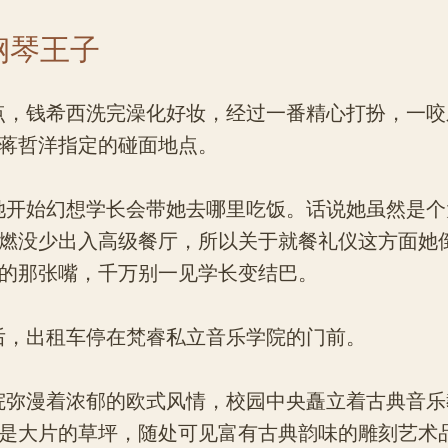
 钢琴王子
钱希西洗完澡化好妆，经过一番精心打扮，一咬
蒋哲洋指定的碰面地点。
始幻想学长会带她去哪里吃饭。话说她虽然是个
燃没少出入高级餐厅，所以关于就餐礼仪这方面她
的那张嘴，千万别一见学长变结巴。
出租车停在梵睿私立音乐学院的门前。
漫着浓郁的欧式风情，校园中央矗立着古典音乐
是大片的草坪，随处可见富有古典韵味的雕刻艺术