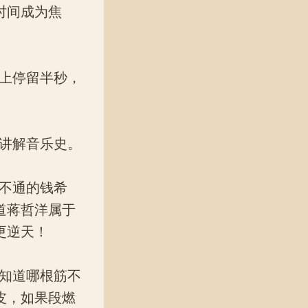
时间成为焦
上停留半秒，
。
讲解音乐史。
不通的钱希
道蒋哲洋属于
更逆天！
知道哪根筋不
皮，如果段燃