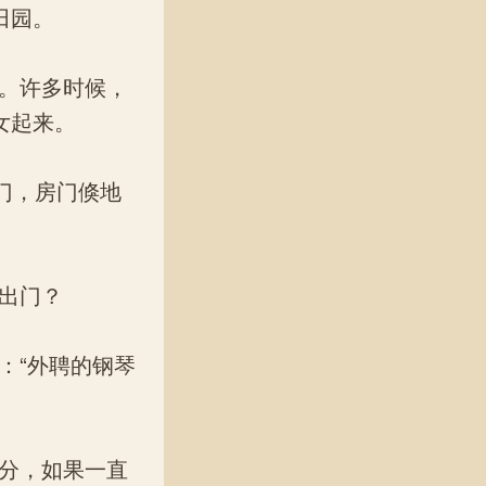
田园。
。许多时候，
女起来。
门，房门倏地
出门？
“外聘的钢琴
分，如果一直