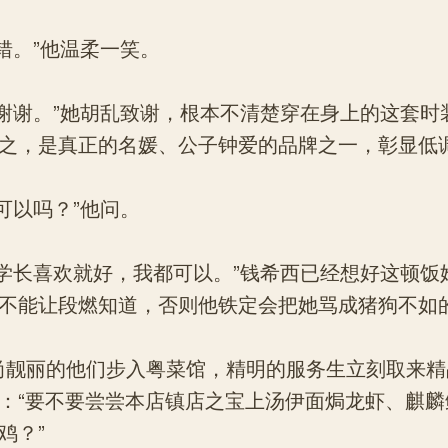
。”他温柔一笑。
谢。”她胡乱致谢，根本不清楚穿在身上的这套时
之，是真正的名媛、公子钟爱的品牌之一，彰显低
以吗？”他问。
长喜欢就好，我都可以。”钱希西已经想好这顿饭
不能让段燃知道，否则他铁定会把她骂成猪狗不如
丽的他们步入粤菜馆，精明的服务生立刻取来精
：“要不要尝尝本店镇店之宝上汤伊面焗龙虾、麒麟
鸡？”