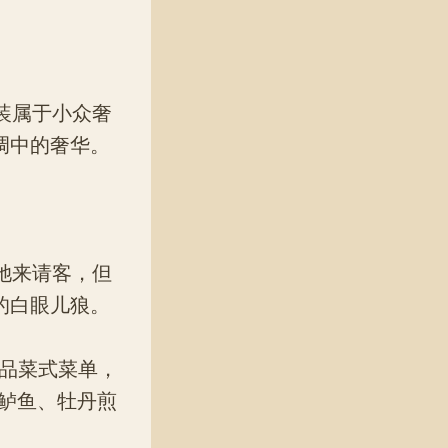
装属于小众奢
调中的奢华。
她来请客，但
的白眼儿狼。
品菜式菜单，
鲈鱼、牡丹煎