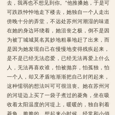
去，我再也不想见到你。”他推搡她，于是可
可跌跌忡忡地走下楼去，她独自一个人走出
傍晚十分的弄堂，不远处苏州河潮湿的味道
在她的身边环绕着，她沮丧之极，倒不是因
为被丁城城莫名其妙地粗暴地赶了出来，而
是因为她发现自己在慢慢地变得残疾起来，
是不是已经无法恋爱，已经无法再爱上什么
人，无法再喜欢谁，怕被抛弃，怕孤独，怕
一个人，却又矛盾地渐渐把自己封闭起来，
这种懦弱的想法叫可可很沮丧。她在苏州河
的河堤边上买了一袋子煮过的菱角，坐在吸
收着太阳温度的河堤上，暖暖的，独自剥着
菱角，脆脆的。想起来小时候，经常和小俏