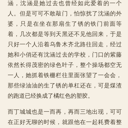
涵，沈涵是她过去也曾经如此爱着的一个
人。但是可可不敢敲门，怕惊扰了沈涵的外
婆，只是在坐在那扇生了锈的铁门前面等
着，几次都是等到天黑还不见他回来，于是
只好一个人沿着乌鲁木齐北路往回走，经过
她和小俏还有沈涵过去的学校，门口的紫藤
依然长得茂密的绿色叶子，整个操场都空无
一人，她抓着铁栅栏往里面张望了一会会，
那些绿油油的生了锈的单杠还在，可是煤渣
的跑道已经换成了橘红色的塑胶。
而丁城城也是一而再，再而三地出现，可可
在正好无聊的时候，就跟他在一起耗费着整