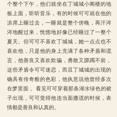
个整个下午，他们就坐在丁城城小阁楼的地
板上面，听听音乐，有的时候可可就在他的
凉席上睡过去，一睡就是整个傍晚，再汗涔
涔地醒过来，恍惚地好像已经睡过了一整个
夏天。但可可不喜欢丁城城，她一点点也不
喜欢他，只是他的身上充满了各种矛盾和谎
言，他善良又喜欢欺骗，勇敢又踯躅不前，
这些矛盾令可可迷恋，而且丁城城的出现的
确具有传奇般的色彩，他执意说他曾经多次
在梦里面， 看见可可穿着那条湖水绿色的裙
子出现，可可觉得他连当面撒谎的时候，表
情都是善良和认真的。